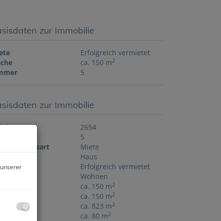
sisdaten zur Immobilie
ete
Erfolgreich vermietet
2
äche
ca. 150 m
mmer
5
sisdaten zur Immobilie
jektnr.
2654
mmer
5
rmarktungsart
Miete
jektart
Haus
ete
Erfolgreich vermietet
 unserer
tzungsart
Wohnen
2
äche
ca. 150 m
2
hnfläche
ca. 150 m
2
undfläche
ca. 823 m
2
llerfläche
ca. 80 m