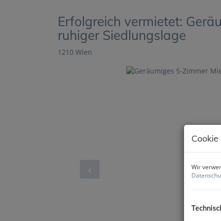
Erfolgreich vermietet: Ger
ruhiger Siedlungslage
1210 Wien
Cookie
Wir verwen
Datenschu
Technisc