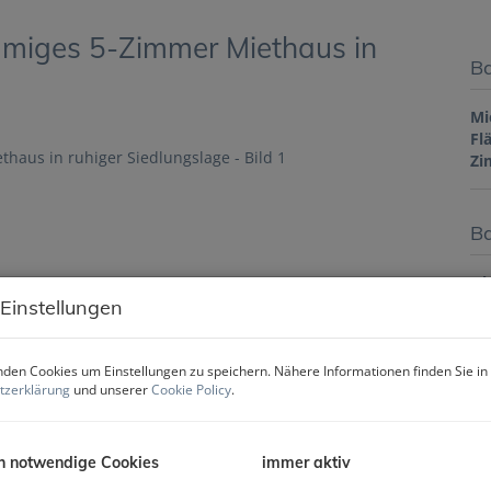
äumiges 5-Zimmer Miethaus in
Ba
Mi
Fl
Zi
Ba
Ob
Zi
 Einstellungen
Ve
Ob
Mi
den Cookies um Einstellungen zu speichern. Nähere Informationen finden Sie in
tzerklärung
und unserer
Cookie Policy
.
Nu
Fl
Wo
Gr
h notwendige Cookies
immer aktiv
Ke