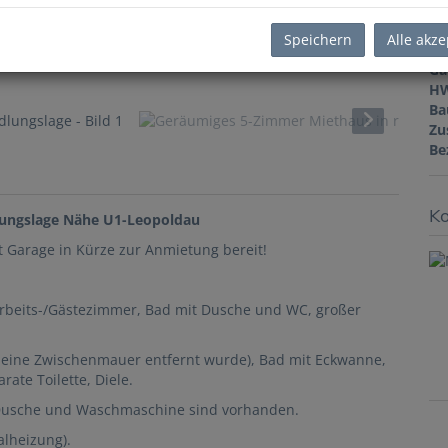
Te
Bä
Speichern
Alle akze
W
Ga
H
Ba
Zu
Be
Ko
lungslage Nähe U1-Leopoldau
it Garage in Kürze zur Anmietung bereit!
beits-/Gästezimmer, Bad mit Dusche und WC, großer
l eine Zwischenmauer entfernt wurde), Bad mit Eckwanne,
te Toilette, Diele.
 Dusche und Waschmaschine sind vorhanden.
alheizung).