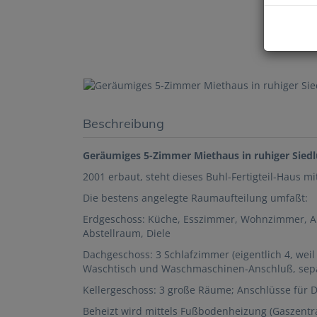
Beschreibung
Geräumiges 5-Zimmer Miethaus in ruhiger Sied
2001 erbaut, steht dieses Buhl-Fertigteil-Haus m
Die bestens angelegte Raumaufteilung umfaßt:
Erdgeschoss:
Küche, Esszimmer, Wohnzimmer, Ar
Abstellraum, Diele
Dachgeschoss:
3 Schlafzimmer (eigentlich 4, wei
Waschtisch und Waschmaschinen-Anschluß, separa
Kellergeschoss
: 3 große Räume; Anschlüsse für
Beheizt wird mittels Fußbodenheizung (Gaszentr