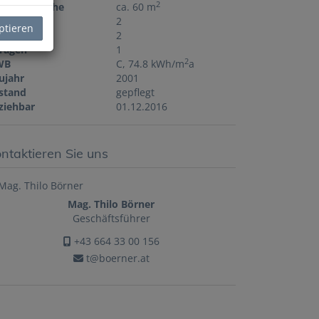
2
rrassenfläche
ca. 60 m
der
2
ptieren
C
2
ragen
1
2
WB
C, 74.8 kWh/m
a
ujahr
2001
stand
gepflegt
ziehbar
01.12.2016
ntaktieren Sie uns
Mag. Thilo Börner
Geschäftsführer
+43 664 33 00 156
t@boerner.at